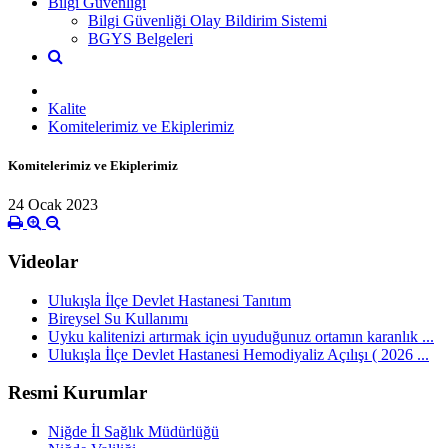
Bilgi Güvenliği
Bilgi Güvenliği Olay Bildirim Sistemi
BGYS Belgeleri
Kalite
Komitelerimiz ve Ekiplerimiz
Komitelerimiz ve Ekiplerimiz
24 Ocak 2023
Videolar
Ulukışla İlçe Devlet Hastanesi Tanıtım
​Bireysel Su Kullanımı
Uyku kalitenizi artırmak için uyuduğunuz ortamın karanlık ...
Ulukışla İlçe Devlet Hastanesi Hemodiyaliz Açılışı ( 2026 ...
Resmi Kurumlar
Niğde İl Sağlık Müdürlüğü