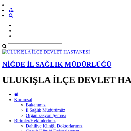
NİĞDE İL SAĞLIK MÜDÜRLÜĞÜ
ULUKIŞLA İLÇE DEVLET H
Kurumsal
Bakanımız
İl Sağlık Müdürümüz
Organizasyon Şeması
Birimler/Hekimlerimiz
Dahiliye Kliniği Doktorlarımız