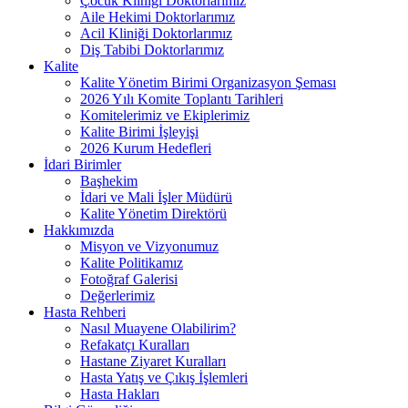
Çocuk Kliniği Doktorlarımız
Aile Hekimi Doktorlarımız
Acil Kliniği Doktorlarımız
Diş Tabibi Doktorlarımız
Kalite
Kalite Yönetim Birimi Organizasyon Şeması
2026 Yılı Komite Toplantı Tarihleri
Komitelerimiz ve Ekiplerimiz
Kalite Birimi İşleyişi
2026 Kurum Hedefleri
İdari Birimler
Başhekim
İdari ve Mali İşler Müdürü
Kalite Yönetim Direktörü
Hakkımızda
Misyon ve Vizyonumuz
Kalite Politikamız
Fotoğraf Galerisi
Değerlerimiz
Hasta Rehberi
Nasıl Muayene Olabilirim?
Refakatçı Kuralları
Hastane Ziyaret Kuralları
Hasta Yatış ve Çıkış İşlemleri
Hasta Hakları